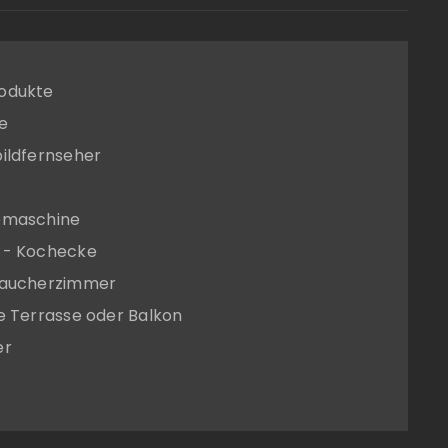
odukte
e
ildfernseher
emaschine
 - Kochecke
raucherzimmer
e Terrasse oder Balkon
er