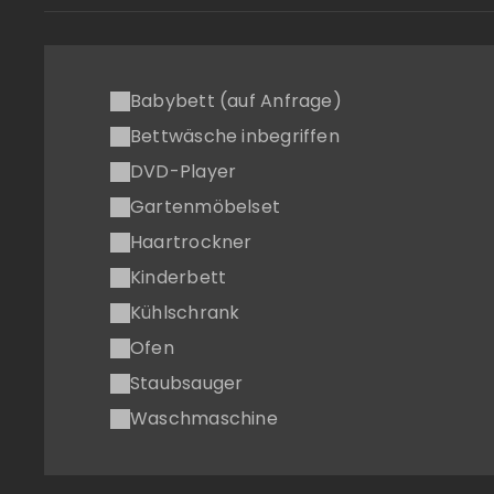
Babybett (auf Anfrage)
Bettwäsche inbegriffen
DVD-Player
Gartenmöbelset
Haartrockner
Kinderbett
Kühlschrank
Ofen
Staubsauger
Waschmaschine