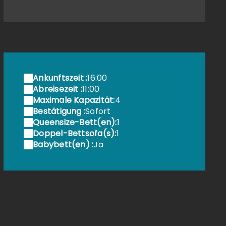
alon_vacance_mer_finistere_pas cher_le relecq kerhuon_ch
Ankunftszeit :
16:00
Abreisezeit :
11:00
Maximale Kapazität:
4
Bestätigung :
Sofort
Queensize-Bett(en):
1
Doppel-Bettsofa(s):
1
Babybett(en) :
Ja