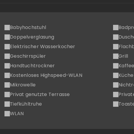
Babyhochstuhl
Badpr
Doppelverglasung
Dusch
Elektrischer Wasserkocher
Flachb
Geschirrspüler
Grill
Handtuchtrockner
Kaffe
Kostenloses Highspeed-WLAN
Küche
Mikrowelle
Nicht
Privat genutzte Terrasse
Privat
Tiefkühltruhe
Toast
WLAN