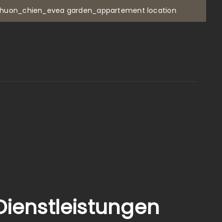
erhuon_chien_evea garden_appartement location
s
Dienstleistungen