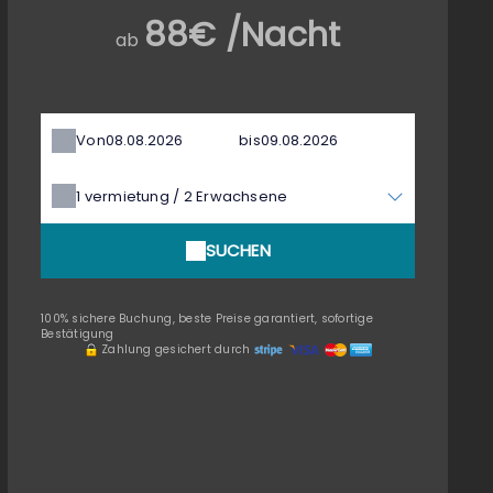
88€ /Nacht
ab
Von
bis
1
vermietung /
2
Erwachsene
SUCHEN
100% sichere Buchung, beste Preise garantiert, sofortige
Bestätigung
Zahlung gesichert durch