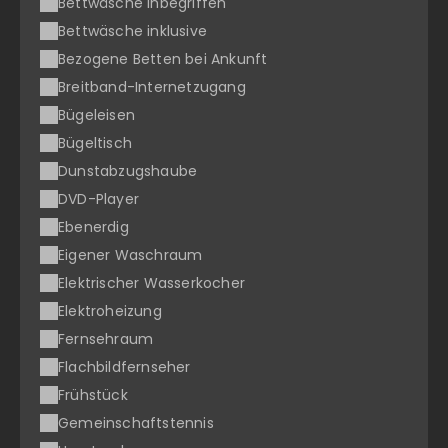
Bettwäsche inbegriffen
Bettwäsche inklusive
Bezogene Betten bei Ankunft
Breitband-Internetzugang
Bügeleisen
Bügeltisch
Dunstabzugshaube
DVD-Player
Ebenerdig
Eigener Waschraum
Elektrischer Wasserkocher
Elektroheizung
Fernsehraum
Flachbildfernseher
Frühstück
Gemeinschaftstennis