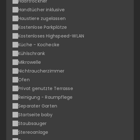
Haartrockner
Handtücher inklusive
Haustiere zugelassen
Kostenlose Parkplätze
Kostenloses Highspeed-WLAN
Küche - Kochecke
Kühlschrank
Mikrowelle
Nichtraucherzimmer
Ofen
Privat genutzte Terrasse
Reinigung - Raumpflege
Separater Garten
Startseite baby
Staubsauger
Stereoanlage