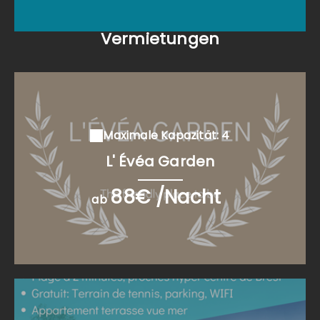
Vermietungen
Maximale Kapazität: 4
L' Évéa Garden
88€ /Nacht
ab