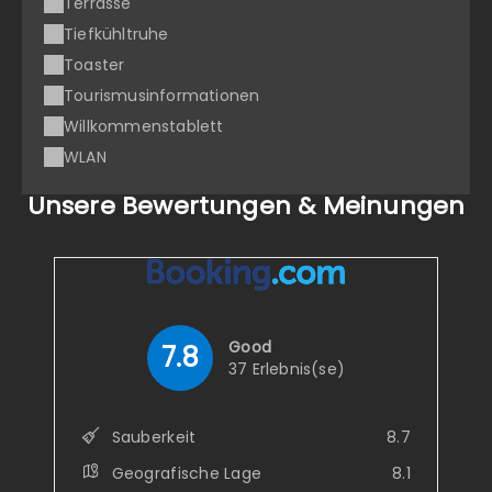
Terrasse
Tiefkühltruhe
Toaster
Tourismusinformationen
Willkommenstablett
WLAN
Unsere Bewertungen & Meinungen
Good
7.8
37 Erlebnis(se)
Sauberkeit
8.7
Geografische Lage
8.1