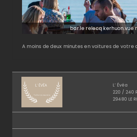
bar.le relecq kerhuon.vue 
A moins de deux minutes en voitures de votr
L’ Évéa
220 / 240 
29480 LE 