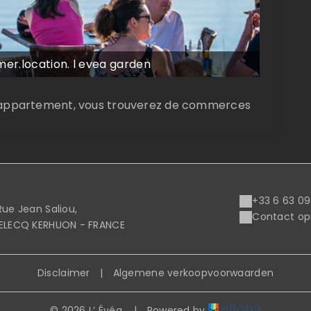
mer.location. l evea garden
e appartement, vous trouverez de commerces
+33 6 63 09
Rue Jean Saliou,
Contact op
RELECQ KERHUON - FRANCE
Disclaimer
|
Algemene verkoopvoorwaarden
© 2026 L’ Évéa
|
Powered by