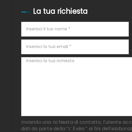
La tua richiesta
Inviando una richiesta di contatto, l'utente acco
dati da parte della “L’ Évéa ” ai fini dell'elabora