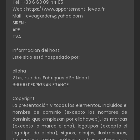
Tél : +33 6 63 09 44 05
Web : https://www.appartement-levea.fr
Mail : leveagarden@yahoo.com
SIREN :
APE :
TVA :
Información del host:
Este sitio está hospedado por:
elloha
2 bis, rue des Fabriques d'En Nabot
66000 PERPIGNAN FRANCE
Copyright:
La presentación y todos los elementos, incluidos el
nombre de dominio (excepto los nombres de
dominio que empiezan por ellohaweb), las marcas
(excepto la marca elloha), logotipos (excepto el
logotipo de elloha), signos, dibujos, ilustraciones,
fotografías, textos, gráficos y otros archivos que