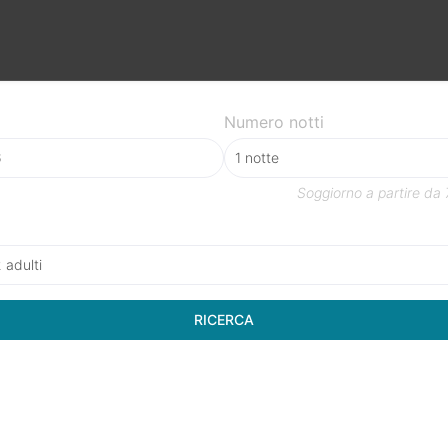
Numero notti
Soggiorno a partire da
2 adulti